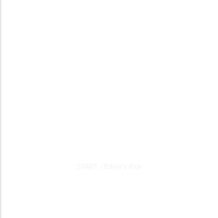
Editor's Pick
START
/
Editor's Pick