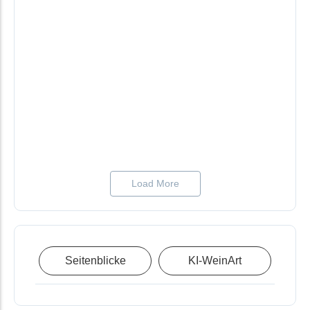
Der Hallgartener Riesling Spätlese aus dem Rheingau wurde
2021 bei der International Wine Challenge AWC VIENNA mit
Gold prämiert.
Weingut Sommer – Huxelrebe Spätlese 2021
Auch Liebhaber von trockenen Weinen genießen gerne mal
eine Spätlese. Die fruchtige Huxelrebe vom Weingut Sommer
konnte überzeugen.
Load More
Seitenblicke
KI-WeinArt