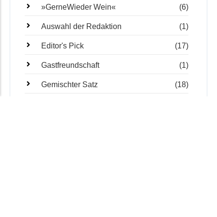
»GerneWieder Wein«
(6)
Auswahl der Redaktion
(1)
Editor's Pick
(17)
Gastfreundschaft
(1)
Gemischter Satz
(18)
KI-WeinArt
(3)
Seitenblicke
(18)
Veranstaltungen
(4)
Wein
(1)
Weinwandern
(8)